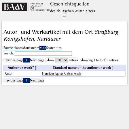
Geschichts­quellen
des deutschen Mittelalters
☰
Autor- und Werkartikel mit dem Ort
Straßburg-
Königshofen, Kartäuser
Source places
Monasteries
Map
Search tips
Search:
Previous page
1
Next page
Show
entries
Showing 1 to 1 of 1 entries
Author or work?
Standard name of the author or work
Autor
Henricus Egher Calcariensis
Previous page
1
Next page