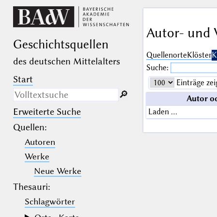
Autor- und 
Geschichts­quellen
Quellenorte
Klöster
K
des deutschen Mittelalters
Suche:
Start
Einträge zei
🔎︎
Autor o
Erweiterte Suche
Laden …
Nur in Beschreibungs­texten
suchen
Quellen
:
Autoren
_
(der Unterstrich) ist Platzhalter für
genau ein Zeichen.
Werke
%
(das Prozentzeichen) ist Platzhalter
für kein, ein oder mehr als ein
Neue Werke
Zeichen.
Thesauri:
Schlagwörter