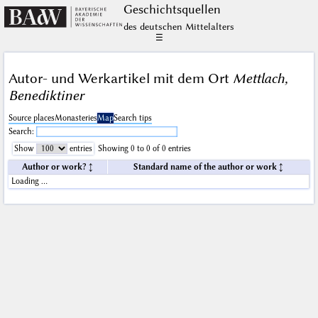
Geschichts­quellen
des deutschen Mittelalters
☰
Autor- und Werkartikel mit dem Ort
Mettlach,
Benediktiner
Source places
Monasteries
Map
Search tips
Search:
Show
entries
Showing 0 to 0 of 0 entries
Author or work?
Standard name of the author or work
Loading …