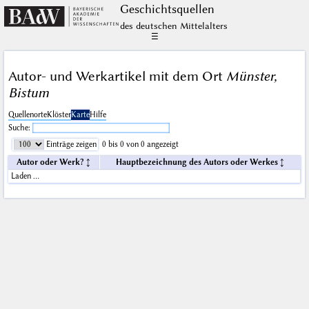
Geschichts­quellen
des deutschen Mittelalters
☰
Autor- und Werkartikel mit dem Ort
Münster,
Bistum
Quellenorte
Klöster
Karte
Hilfe
Suche:
Einträge zeigen
0 bis 0 von 0 angezeigt
Autor oder Werk?
Hauptbezeichnung des Autors oder Werkes
Laden …