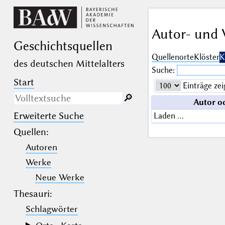
Autor- und 
Geschichts­quellen
Quellenorte
Klöster
K
des deutschen Mittelalters
Suche:
Start
Einträge zei
🔎︎
Autor o
Erweiterte Suche
Laden …
Nur in Beschreibungs­texten
suchen
Quellen
:
Autoren
_
(der Unterstrich) ist Platzhalter für
genau ein Zeichen.
Werke
%
(das Prozentzeichen) ist Platzhalter
für kein, ein oder mehr als ein
Neue Werke
Zeichen.
Thesauri:
Schlagwörter