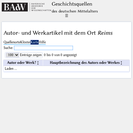
Geschichts­quellen
des deutschen Mittelalters
☰
Autor- und Werkartikel mit dem Ort
Reims
Quellenorte
Klöster
Karte
Hilfe
Suche:
Einträge zeigen
0 bis 0 von 0 angezeigt
Autor oder Werk?
Hauptbezeichnung des Autors oder Werkes
Laden …