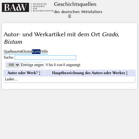
Geschichts­quellen
des deutschen Mittelalters
☰
Autor- und Werkartikel mit dem Ort
Grado,
Bistum
Quellenorte
Klöster
Karte
Hilfe
Suche:
Einträge zeigen
0 bis 0 von 0 angezeigt
Autor oder Werk?
Hauptbezeichnung des Autors oder Werkes
Laden …