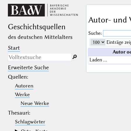
Autor- und 
Geschichts­quellen
Suche:
des deutschen Mittelalters
Einträge zei
Start
Autor o
🔎︎
Laden …
Erweiterte Suche
Nur in Beschreibungs­texten
suchen
Quellen
:
Autoren
_
(der Unterstrich) ist Platzhalter für
genau ein Zeichen.
Werke
%
(das Prozentzeichen) ist Platzhalter
für kein, ein oder mehr als ein
Neue Werke
Zeichen.
Thesauri:
Schlagwörter