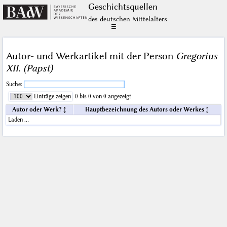
Geschichts­quellen
des deutschen Mittelalters
☰
Autor- und Werkartikel mit der Person
Gregorius
XII. (Papst)
Suche:
Einträge zeigen
0 bis 0 von 0 angezeigt
Autor oder Werk?
Hauptbezeichnung des Autors oder Werkes
Laden …