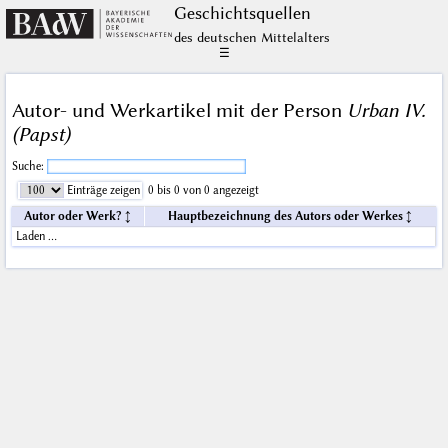
Geschichts­quellen
des deutschen Mittelalters
☰
Autor- und Werkartikel mit der Person
Urban IV.
(Papst)
Suche:
Einträge zeigen
0 bis 0 von 0 angezeigt
Autor oder Werk?
Hauptbezeichnung des Autors oder Werkes
Laden …