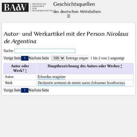
Geschichts­quellen
des deutschen Mittelalters
☰
Autor- und Werkartikel mit der Person
Nicolaus
de Argentina
Suche:
Vorige Seite
1
Nächste Seite
Einträge zeigen
1 bis 2 von 2 angezeigt
Autor oder
Hauptbezeichnung des Autors oder Werkes
Werk?
Autor
Echardus magister
Werk
Declaratio sermonis de monte aureo
(Iohannes Sconhovius)
Vorige Seite
1
Nächste Seite