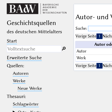
Autor- und 
Geschichts­quellen
Suche:
des deutschen Mittelalters
Vorige Seite
1
Nächs
Start
Autor od
🔎︎
Autor
Erweiterte Suche
Werk
Nur in Beschreibungs­texten
suchen
Quellen
:
Vorige Seite
1
Nächs
Autoren
_
(der Unterstrich) ist Platzhalter für
genau ein Zeichen.
Werke
%
(das Prozentzeichen) ist Platzhalter
für kein, ein oder mehr als ein
Neue Werke
Zeichen.
Thesauri:
Schlagwörter