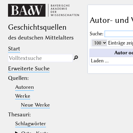
Autor- und 
Geschichts­quellen
Suche:
des deutschen Mittelalters
Einträge zei
Start
Autor o
🔎︎
Laden …
Erweiterte Suche
Nur in Beschreibungs­texten
suchen
Quellen
:
Autoren
_
(der Unterstrich) ist Platzhalter für
genau ein Zeichen.
Werke
%
(das Prozentzeichen) ist Platzhalter
für kein, ein oder mehr als ein
Neue Werke
Zeichen.
Thesauri:
Schlagwörter