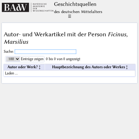
Geschichts­quellen
des deutschen Mittelalters
☰
Autor- und Werkartikel mit der Person
Ficinus,
Marsilius
Suche:
Einträge zeigen
0 bis 0 von 0 angezeigt
Autor oder Werk?
Hauptbezeichnung des Autors oder Werkes
Laden …