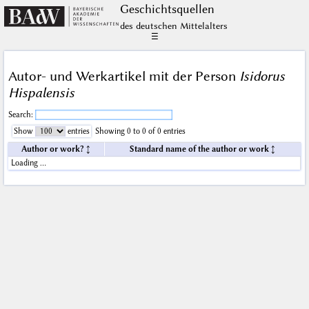
Geschichts­quellen
des deutschen Mittelalters
☰
Autor- und Werkartikel mit der Person
Isidorus
Hispalensis
Search:
Show
entries
Showing 0 to 0 of 0 entries
Author or work?
Standard name of the author or work
Loading …