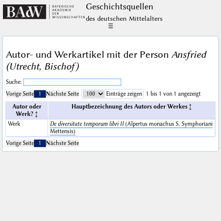
Geschichts­quellen
des deutschen Mittelalters
☰
Autor- und Werkartikel mit der Person
Ansfried
(Utrecht, Bischof)
Suche:
Vorige Seite
1
Nächste Seite
Einträge zeigen
1 bis 1 von 1 angezeigt
Autor oder
Hauptbezeichnung des Autors oder Werkes
Werk?
Werk
De diversitate temporum libri II
(Alpertus monachus S. Symphoriani
Mettensis)
Vorige Seite
1
Nächste Seite