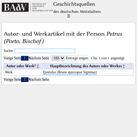
Geschichts­quellen
des deutschen Mittelalters
☰
Autor- und Werkartikel mit der Person
Petrus
(Porto, Bischof)
Suche:
Vorige Seite
1
Nächste Seite
Einträge zeigen
1 bis 1 von 1 angezeigt
Autor oder Werk?
Hauptbezeichnung des Autors oder Werkes
Werk
Epistolae
(Bruno episcopus Signinus)
Vorige Seite
1
Nächste Seite