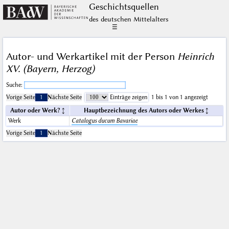
Geschichts­quellen
des deutschen Mittelalters
☰
Autor- und Werkartikel mit der Person
Heinrich
XV. (Bayern, Herzog)
Suche:
Vorige Seite
1
Nächste Seite
Einträge zeigen
1 bis 1 von 1 angezeigt
Autor oder Werk?
Hauptbezeichnung des Autors oder Werkes
Werk
Catalogus ducum Bavariae
Vorige Seite
1
Nächste Seite