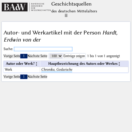
Geschichts­quellen
des deutschen Mittelalters
☰
Autor- und Werkartikel mit der Person
Hardt,
Erdwin von der
Suche:
Vorige Seite
1
Nächste Seite
Einträge zeigen
1 bis 1 von 1 angezeigt
Autor oder Werk?
Hauptbezeichnung des Autors oder Werkes
Werk
Chronika, Goslarische
Vorige Seite
1
Nächste Seite