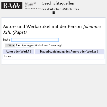
Geschichts­quellen
des deutschen Mittelalters
☰
Autor- und Werkartikel mit der Person
Johannes
XIII. (Papst)
Suche:
Einträge zeigen
0 bis 0 von 0 angezeigt
Autor oder Werk?
Hauptbezeichnung des Autors oder Werkes
Laden …