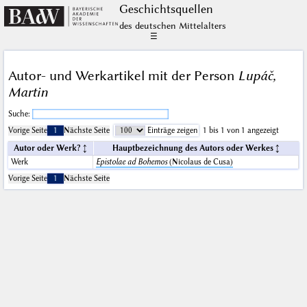
Geschichts­quellen
des deutschen Mittelalters
☰
Autor- und Werkartikel mit der Person
Lupáč,
Martin
Suche:
Vorige Seite
1
Nächste Seite
Einträge zeigen
1 bis 1 von 1 angezeigt
Autor oder Werk?
Hauptbezeichnung des Autors oder Werkes
Werk
Epistolae ad Bohemos
(Nicolaus de Cusa)
Vorige Seite
1
Nächste Seite