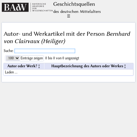
Geschichts­quellen
des deutschen Mittelalters
☰
Autor- und Werkartikel mit der Person
Bernhard
von Clairvaux (Heiliger)
Suche:
Einträge zeigen
0 bis 0 von 0 angezeigt
Autor oder Werk?
Hauptbezeichnung des Autors oder Werkes
Laden …