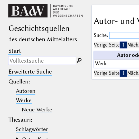
Autor- und 
Geschichts­quellen
Suche:
des deutschen Mittelalters
Vorige Seite
1
Nächs
Start
Autor od
🔎︎
Werk
Erweiterte Suche
Nur in Beschreibungs­texten
Vorige Seite
1
Nächs
suchen
Quellen
:
Autoren
_
(der Unterstrich) ist Platzhalter für
genau ein Zeichen.
Werke
%
(das Prozentzeichen) ist Platzhalter
für kein, ein oder mehr als ein
Neue Werke
Zeichen.
Thesauri:
Schlagwörter