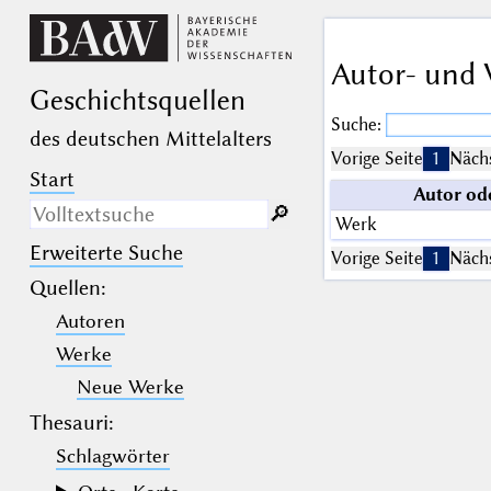
Autor- und 
Geschichts­quellen
Suche:
des deutschen Mittelalters
Vorige Seite
1
Nächs
Start
Autor od
🔎︎
Werk
Erweiterte Suche
Nur in Beschreibungs­texten
Vorige Seite
1
Nächs
suchen
Quellen
:
Autoren
_
(der Unterstrich) ist Platzhalter für
genau ein Zeichen.
Werke
%
(das Prozentzeichen) ist Platzhalter
für kein, ein oder mehr als ein
Neue Werke
Zeichen.
Thesauri:
Schlagwörter