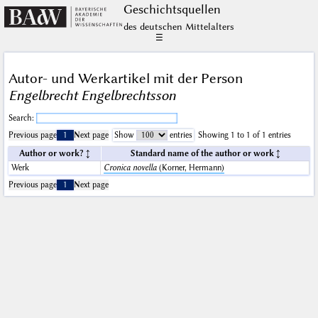
Geschichts­quellen
des deutschen Mittelalters
☰
Autor- und Werkartikel mit der Person
Engelbrecht Engelbrechtsson
Search:
Previous page
1
Next page
Show
entries
Showing 1 to 1 of 1 entries
Author or work?
Standard name of the author or work
Werk
Cronica novella
(Korner, Hermann)
Previous page
1
Next page