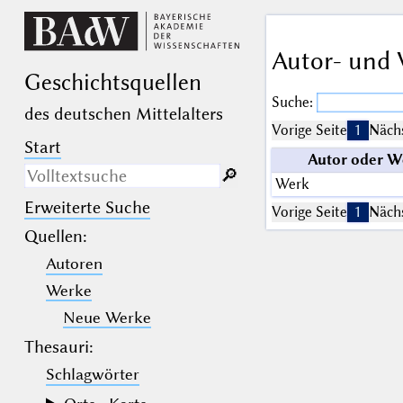
Autor- und 
Geschichts­quellen
Suche:
des deutschen Mittelalters
Vorige Seite
1
Nächs
Start
Autor oder W
🔎︎
Werk
Erweiterte Suche
Nur in Beschreibungs­texten
Vorige Seite
1
Nächs
suchen
Quellen
:
Autoren
_
(der Unterstrich) ist Platzhalter für
genau ein Zeichen.
Werke
%
(das Prozentzeichen) ist Platzhalter
für kein, ein oder mehr als ein
Neue Werke
Zeichen.
Thesauri:
Schlagwörter