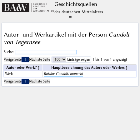
Geschichts­quellen
des deutschen Mittelalters
☰
Autor- und Werkartikel mit der Person
Cundolt
von Tegernsee
Suche:
Vorige Seite
1
Nächste Seite
Einträge zeigen
1 bis 1 von 1 angezeigt
Autor oder Werk?
Hauptbezeichnung des Autors oder Werkes
Werk
Rotulus Cundolti monachi
Vorige Seite
1
Nächste Seite