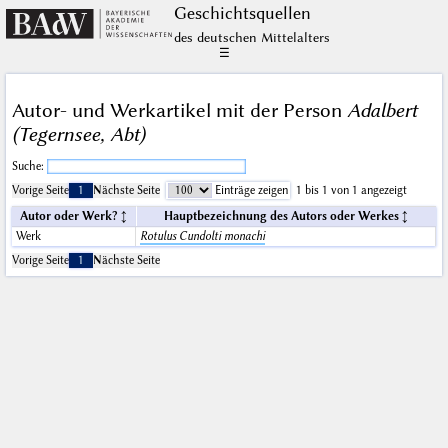
Geschichts­quellen
des deutschen Mittelalters
☰
Autor- und Werkartikel mit der Person
Adalbert
(Tegernsee, Abt)
Suche:
Vorige Seite
1
Nächste Seite
Einträge zeigen
1 bis 1 von 1 angezeigt
Autor oder Werk?
Hauptbezeichnung des Autors oder Werkes
Werk
Rotulus Cundolti monachi
Vorige Seite
1
Nächste Seite