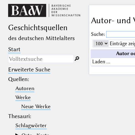
Autor- und 
Geschichts­quellen
Suche:
des deutschen Mittelalters
Einträge zei
Start
Autor o
🔎︎
Laden …
Erweiterte Suche
Nur in Beschreibungs­texten
suchen
Quellen
:
Autoren
_
(der Unterstrich) ist Platzhalter für
genau ein Zeichen.
Werke
%
(das Prozentzeichen) ist Platzhalter
für kein, ein oder mehr als ein
Neue Werke
Zeichen.
Thesauri:
Schlagwörter