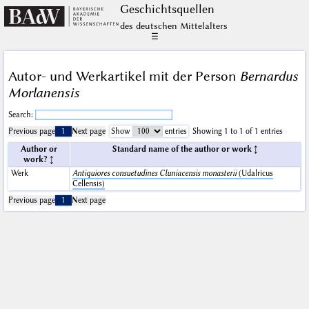
Geschichts­quellen
des deutschen Mittelalters
☰
Autor- und Werkartikel mit der Person
Bernardus
Morlanensis
Search:
Previous page
1
Next page
Show
entries
Showing 1 to 1 of 1 entries
Author or
Standard name of the author or work
work?
Werk
Antiquiores consuetudines Cluniacensis monasterii
(Udalricus
Cellensis)
Previous page
1
Next page