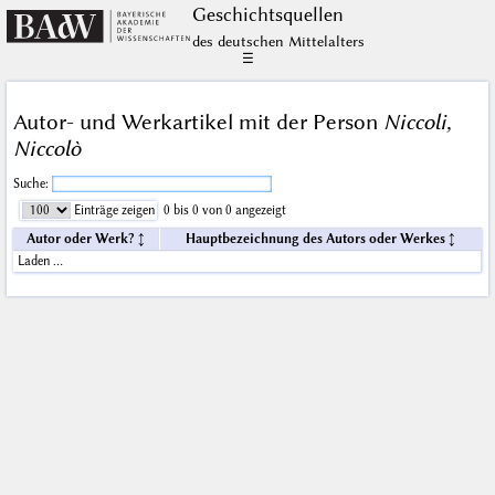
Geschichts­quellen
des deutschen Mittelalters
☰
Autor- und Werkartikel mit der Person
Niccoli,
Niccolò
Suche:
Einträge zeigen
0 bis 0 von 0 angezeigt
Autor oder Werk?
Hauptbezeichnung des Autors oder Werkes
Laden …