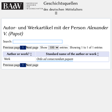
Geschichts­quellen
des deutschen Mittelalters
☰
Autor- und Werkartikel mit der Person
Alexander
V. (Papst)
Search:
Previous page
1
Next page
Show
entries
Showing 1 to 1 of 1 entries
Author or work?
Standard name of the author or work
Werk
Ordo ad consecrandum papam
Previous page
1
Next page