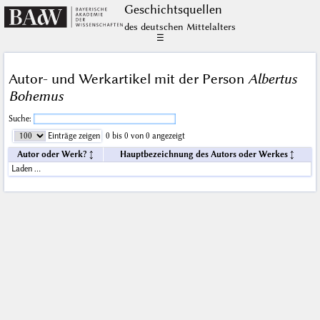
Geschichts­quellen
des deutschen Mittelalters
☰
Autor- und Werkartikel mit der Person
Albertus
Bohemus
Suche:
Einträge zeigen
0 bis 0 von 0 angezeigt
Autor oder Werk?
Hauptbezeichnung des Autors oder Werkes
Laden …