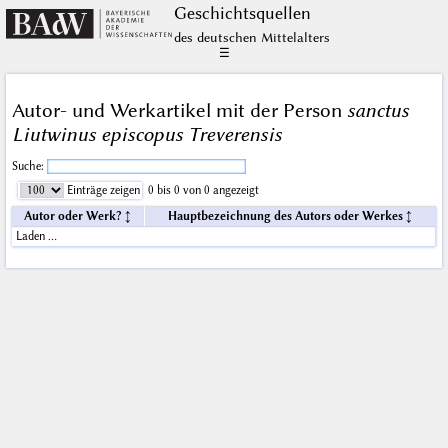
Geschichts­quellen
des deutschen Mittelalters
☰
Autor- und Werkartikel mit der Person
sanctus
Liutwinus episcopus Treverensis
Suche:
Einträge zeigen
0 bis 0 von 0 angezeigt
Autor oder Werk?
Hauptbezeichnung des Autors oder Werkes
Laden …