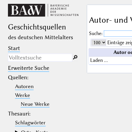
Autor- und 
Geschichts­quellen
Suche:
des deutschen Mittelalters
Einträge zei
Start
Autor o
🔎︎
Laden …
Erweiterte Suche
Nur in Beschreibungs­texten
suchen
Quellen
:
Autoren
_
(der Unterstrich) ist Platzhalter für
genau ein Zeichen.
Werke
%
(das Prozentzeichen) ist Platzhalter
für kein, ein oder mehr als ein
Neue Werke
Zeichen.
Thesauri:
Schlagwörter