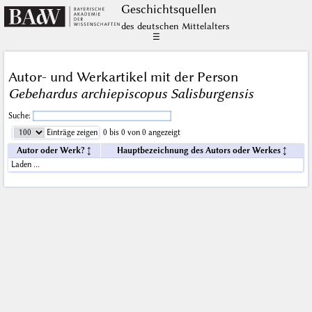
Geschichts­quellen
des deutschen Mittelalters
☰
Autor- und Werkartikel mit der Person
Gebehardus archiepiscopus Salisburgensis
Suche:
Einträge zeigen
0 bis 0 von 0 angezeigt
Autor oder Werk?
Hauptbezeichnung des Autors oder Werkes
Laden …