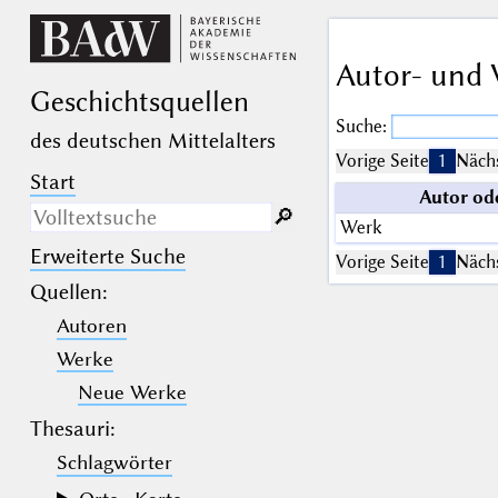
Autor- und 
Geschichts­quellen
Suche:
des deutschen Mittelalters
Vorige Seite
1
Nächs
Start
Autor od
🔎︎
Werk
Erweiterte Suche
Nur in Beschreibungs­texten
Vorige Seite
1
Nächs
suchen
Quellen
:
Autoren
_
(der Unterstrich) ist Platzhalter für
genau ein Zeichen.
Werke
%
(das Prozentzeichen) ist Platzhalter
für kein, ein oder mehr als ein
Neue Werke
Zeichen.
Thesauri:
Schlagwörter