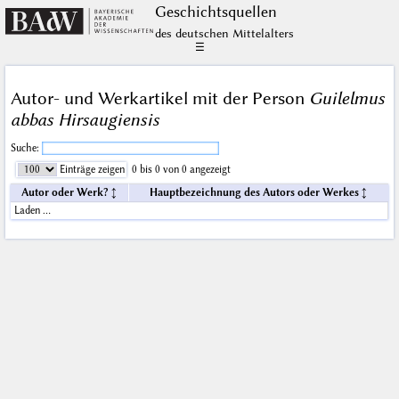
Geschichts­quellen
des deutschen Mittelalters
☰
Autor- und Werkartikel mit der Person
Guilelmus
abbas Hirsaugiensis
Suche:
Einträge zeigen
0 bis 0 von 0 angezeigt
Autor oder Werk?
Hauptbezeichnung des Autors oder Werkes
Laden …