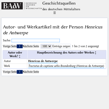
Geschichts­quellen
des deutschen Mittelalters
☰
Autor- und Werkartikel mit der Person
Henricus
de Antwerpe
Suche:
Vorige Seite
1
Nächste Seite
Einträge zeigen
1 bis 2 von 2 angezeigt
Autor oder
Hauptbezeichnung des Autors oder Werkes
Werk?
Autor
Henricus de Antwerpe
Werk
Tractatus de captione urbis Brandenburg
(Henricus de Antwerpe)
Vorige Seite
1
Nächste Seite