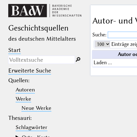
Autor- und 
Geschichts­quellen
Suche:
des deutschen Mittelalters
Einträge zei
Start
Autor o
🔎︎
Laden …
Erweiterte Suche
Nur in Beschreibungs­texten
suchen
Quellen
:
Autoren
_
(der Unterstrich) ist Platzhalter für
genau ein Zeichen.
Werke
%
(das Prozentzeichen) ist Platzhalter
für kein, ein oder mehr als ein
Neue Werke
Zeichen.
Thesauri:
Schlagwörter