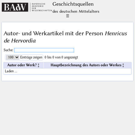
Geschichts­quellen
des deutschen Mittelalters
☰
Autor- und Werkartikel mit der Person
Henricus
de Hervordia
Suche:
Einträge zeigen
0 bis 0 von 0 angezeigt
Autor oder Werk?
Hauptbezeichnung des Autors oder Werkes
Laden …