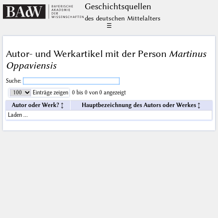
Geschichts­quellen
des deutschen Mittelalters
☰
Autor- und Werkartikel mit der Person
Martinus
Oppaviensis
Suche:
Einträge zeigen
0 bis 0 von 0 angezeigt
Autor oder Werk?
Hauptbezeichnung des Autors oder Werkes
Laden …