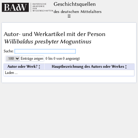
Geschichts­quellen
des deutschen Mittelalters
☰
Autor- und Werkartikel mit der Person
Willibaldus presbyter Moguntinus
Suche:
Einträge zeigen
0 bis 0 von 0 angezeigt
Autor oder Werk?
Hauptbezeichnung des Autors oder Werkes
Laden …