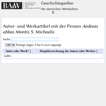
Geschichts­quellen
des deutschen Mittelalters
☰
Autor- und Werkartikel mit der Person
Andreas
abbas Montis S. Michaelis
Suche:
Einträge zeigen
0 bis 0 von 0 angezeigt
Autor oder Werk?
Hauptbezeichnung des Autors oder Werkes
Laden …