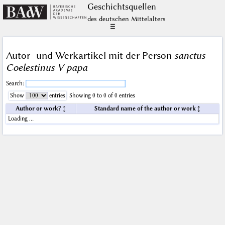
Geschichts­quellen
des deutschen Mittelalters
☰
Autor- und Werkartikel mit der Person
sanctus
Coelestinus V papa
Search:
Show
entries
Showing 0 to 0 of 0 entries
Author or work?
Standard name of the author or work
Loading …