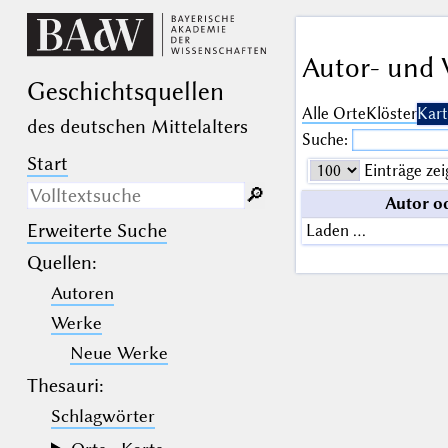
Autor- und 
Geschichts­quellen
Alle Orte
Klöster
Kart
des deutschen Mittelalters
Suche:
Start
Einträge zei
🔎︎
Autor o
Erweiterte Suche
Laden …
Nur in Beschreibungs­texten
suchen
Quellen
:
Autoren
_
(der Unterstrich) ist Platzhalter für
genau ein Zeichen.
Werke
%
(das Prozentzeichen) ist Platzhalter
für kein, ein oder mehr als ein
Neue Werke
Zeichen.
Thesauri:
Schlagwörter