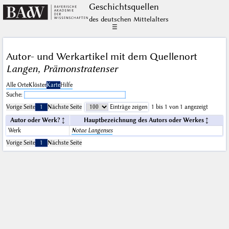
Geschichts­quellen
des deutschen Mittelalters
☰
Autor- und Werkartikel mit dem Quellenort
Langen, Prämonstratenser
Alle Orte
Klöster
Karte
Hilfe
Suche:
Vorige Seite
1
Nächste Seite
Einträge zeigen
1 bis 1 von 1 angezeigt
Autor oder Werk?
Hauptbezeichnung des Autors oder Werkes
Werk
Notae Langenses
Vorige Seite
1
Nächste Seite