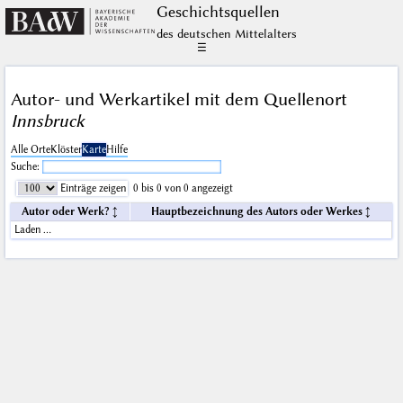
Geschichts­quellen
des deutschen Mittelalters
☰
Autor- und Werkartikel mit dem Quellenort
Innsbruck
Alle Orte
Klöster
Karte
Hilfe
Suche:
Einträge zeigen
0 bis 0 von 0 angezeigt
Autor oder Werk?
Hauptbezeichnung des Autors oder Werkes
Laden …