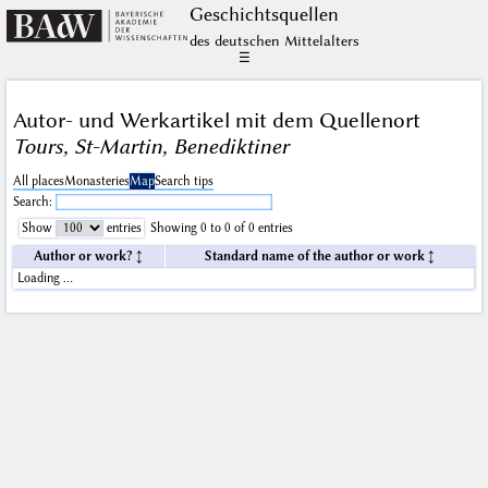
Geschichts­quellen
des deutschen Mittelalters
☰
Autor- und Werkartikel mit dem Quellenort
Tours, St-Martin, Benediktiner
All places
Monasteries
Map
Search tips
Search:
Show
entries
Showing 0 to 0 of 0 entries
Author or work?
Standard name of the author or work
Loading …