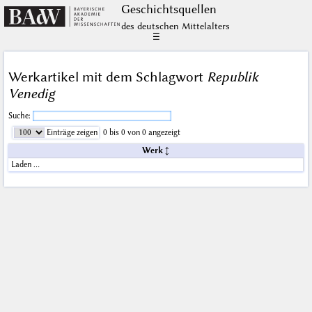
Geschichts­quellen
des deutschen Mittelalters
☰
Werkartikel mit dem Schlagwort
Republik
Venedig
Suche:
Einträge zeigen
0 bis 0 von 0 angezeigt
Werk
Laden …